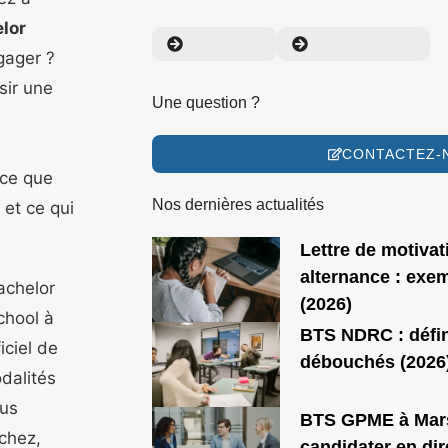
lor
Actualités
Témoignages
gager ?
sir une
Une question ?
CONTACTEZ-
 ce que
Nos dernières actualités
et ce qui
Lettre de motiva
alternance : exe
achelor
(2026)
chool à
BTS NDRC : défin
iciel de
débouchés (2026
dalités
ous
BTS GPME à Marse
rchez,
candidater en dir