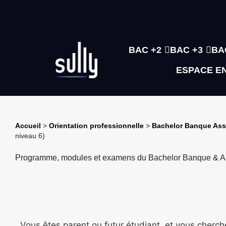
BAC +2
BAC +3
BA
ESPACE E
Accueil
>
Orientation professionnelle
>
Bachelor Banque As
niveau 6)
Programme, modules et examens du Bachelor Banque & A
Vous êtes parent ou futur étudiant, et vous cherch