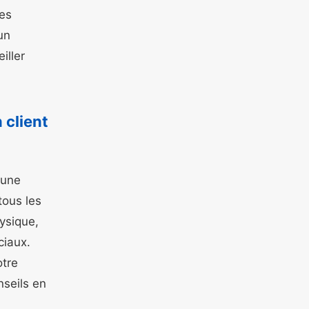
es
un
iller
 client
 une
tous les
ysique,
ciaux.
otre
nseils en