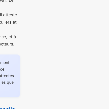
ail. Le
s
Il atteste
uliers et
nce, et à
ecteurs.
lement
e. Il
attentes
lles que