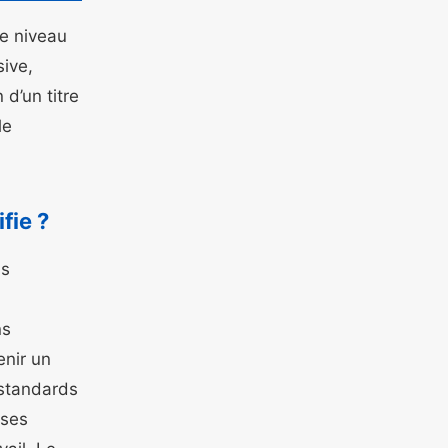
e niveau
ive,
 d’un titre
le
fie ?
ns
ns
enir un
 standards
ises