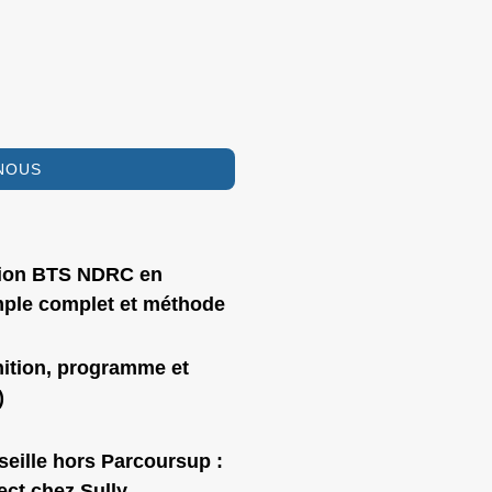
NOUS
tion BTS NDRC en
mple complet et méthode
ition, programme et
)
ille hors Parcoursup :
ect chez Sully