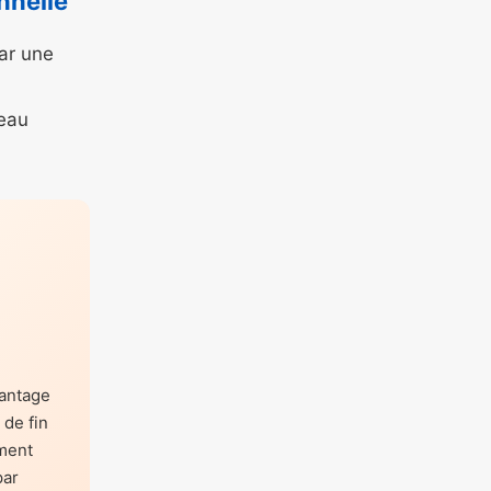
nnelle
par une
veau
antage
de fin
ment
par