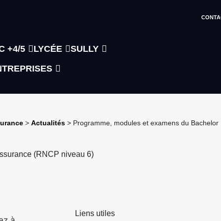
CONTA
C +4/5
LYCÉE
SULLY
NTREPRISES
surance
>
Actualités
>
Programme, modules et examens du Bachelor
ssurance (RNCP niveau 6)
Liens utiles
ez à