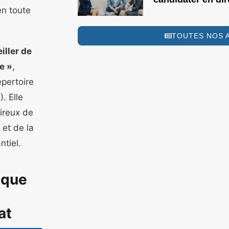
en toute
TOUTES NOS 
iller de
e »
,
épertoire
. Elle
ireux de
 et de la
ntiel.
nque
at