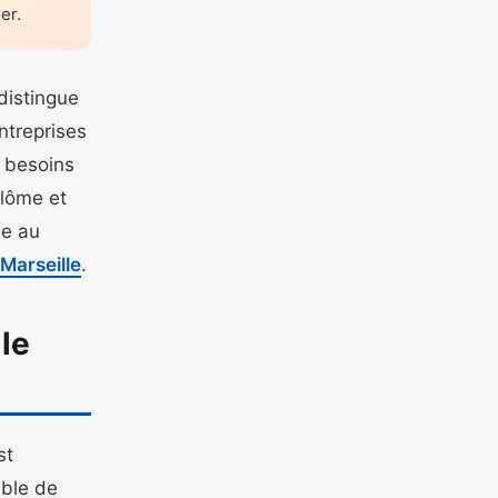
er.
distingue
ntreprises
x besoins
plôme et
ée au
Marseille
.
le
st
mble de