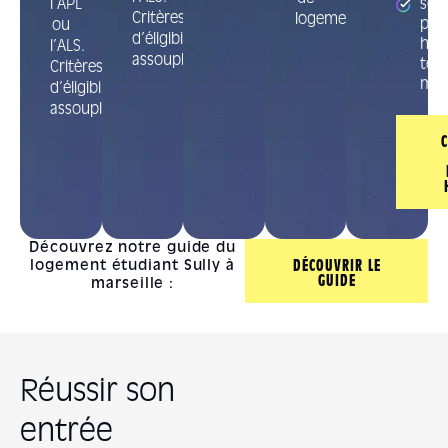
l’APL
séc
Critères
logement.
par
ou
d’éligibilité
hum
l’ALS.
assouplis.
tec
Critères
maté
d’éligibilité
assouplis.
Découvrez notre guide du
logement étudiant Sully à
DÉCOUVRIR LE
GUIDE
marseille :
Réussir son
entrée