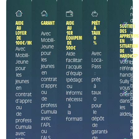
Aide
rec
de l
AIDE
GARANT
AIDE
PRÊT
SOUTIEN
Trav
AU
AU
À
DES
LOYER
1ER
TAUX
Han
Avec
APPRENTIS
DE
ÉQUIPEMENT
0
(RQ
Mobili-
EN
100€/MOIS
DE
%
SITUATION
Jeune
500€
Avec
Con
DE
pour
Avec
Aide
Mobili-
HANDICAP
con
les
Loca-
facilitant
Jeune
Votre
d’a
jeunes
Pass
l’acquisition
pour
référent
amé
en
:
d’équipement
les
handica
contrat
prêt
Éva
(pédagogique
jeunes
Sully
d’apprentissage
bes
à
ou
en
vous
com
ou
taux
informatique)
contrat
oriente
pou
de
0
nécessaires
d’apprentissage
dans
la 
professionnalisation.
pour
à
ou
les
Cumulable
le
la
de
aides
Iden
avec
dépôt
formation.
professionnalisation.
des
l’APL
de
Cumulable
amé
ou
garantie
avec
néce
l’ALS.
de