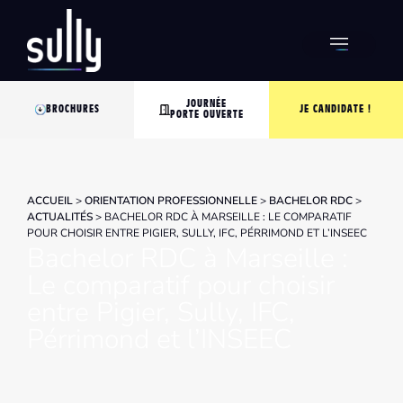
JOURNÉE
BROCHURES
JE CANDIDATE !
PORTE OUVERTE
ACCUEIL
>
ORIENTATION PROFESSIONNELLE
>
BACHELOR RDC
>
ACTUALITÉS
>
BACHELOR RDC À MARSEILLE : LE COMPARATIF
POUR CHOISIR ENTRE PIGIER, SULLY, IFC, PÉRRIMOND ET L’INSEEC
Bachelor RDC à Marseille :
Le comparatif pour choisir
entre Pigier, Sully, IFC,
Pérrimond et l’INSEEC