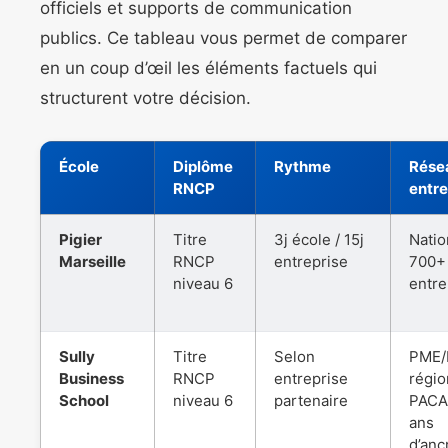
officiels et supports de communication
publics. Ce tableau vous permet de comparer
en un coup d’œil les éléments factuels qui
structurent votre décision.
École
Diplôme
Rythme
Rése
RNCP
entre
Pigier
Titre
3j école / 15j
Natio
Marseille
RNCP
entreprise
700+
niveau 6
entre
Sully
Titre
Selon
PME/
Business
RNCP
entreprise
régio
School
niveau 6
partenaire
PACA
ans
d’anc