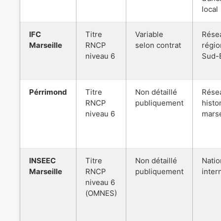
local
IFC
Titre
Variable
Rése
Marseille
RNCP
selon contrat
régio
niveau 6
Sud-
Pérrimond
Titre
Non détaillé
Rése
RNCP
publiquement
histo
niveau 6
marse
INSEEC
Titre
Non détaillé
Natio
Marseille
RNCP
publiquement
inter
niveau 6
(OMNES)