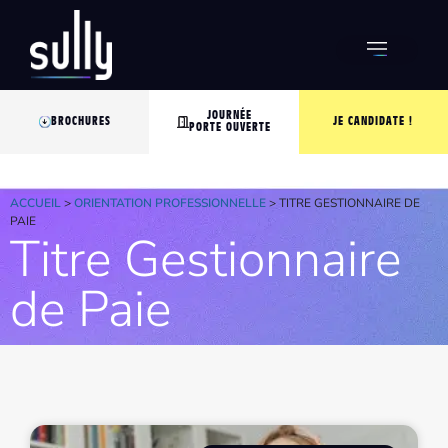
JOURNÉE
BROCHURES
JE CANDIDATE !
PORTE OUVERTE
ACCUEIL
>
ORIENTATION PROFESSIONNELLE
>
TITRE GESTIONNAIRE DE
PAIE
Titre Gestionnaire
de Paie