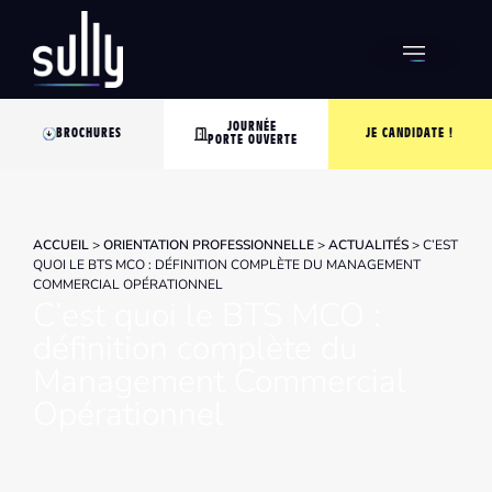
JOURNÉE
BROCHURES
JE CANDIDATE !
PORTE OUVERTE
ACCUEIL
>
ORIENTATION PROFESSIONNELLE
>
ACTUALITÉS
>
C’EST
QUOI LE BTS MCO : DÉFINITION COMPLÈTE DU MANAGEMENT
COMMERCIAL OPÉRATIONNEL
C’est quoi le BTS MCO :
définition complète du
Management Commercial
Opérationnel