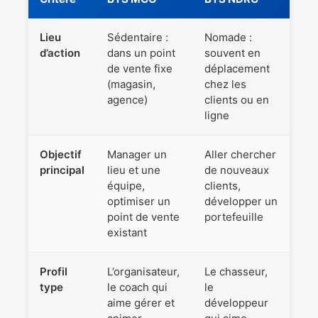
Lieu
Sédentaire :
Nomade :
d’action
dans un point
souvent en
de vente fixe
déplacement
(magasin,
chez les
agence)
clients ou en
ligne
Objectif
Manager un
Aller chercher
principal
lieu et une
de nouveaux
équipe,
clients,
optimiser un
développer un
point de vente
portefeuille
existant
Profil
L’organisateur,
Le chasseur,
type
le coach qui
le
aime gérer et
développeur