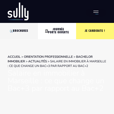
JOURNÉE
BROCHURES
JE CANDIDATE !
PORTE OUVERTE
ACCUEIL
>
ORIENTATION PROFESSIONNELLE
>
BACHELOR
IMMOBILIER
>
ACTUALITÉS
>
SALAIRE EN IMMOBILIER À MARSEILLE
: CE QUE CHANGE UN BAC+3 PAR RAPPORT AU BAC+2
Salaire en immobilier à
Marseille : ce que change un
Bac+3 par rapport au Bac+2