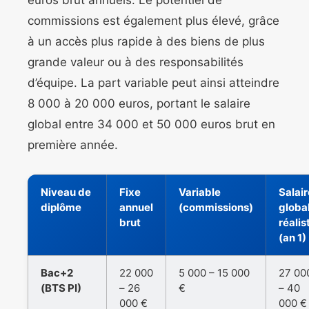
euros brut annuels. Le potentiel de
commissions est également plus élevé, grâce
à un accès plus rapide à des biens de plus
grande valeur ou à des responsabilités
d’équipe. La part variable peut ainsi atteindre
8 000 à 20 000 euros, portant le salaire
global entre 34 000 et 50 000 euros brut en
première année.
Niveau de
Fixe
Variable
Salair
diplôme
annuel
(commissions)
globa
brut
réalis
(an 1)
Bac+2
22 000
5 000 – 15 000
27 00
(BTS PI)
– 26
€
– 40
000 €
000 €