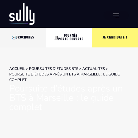
JOURNÉE
BROCHURES
JE CANDIDATE !
PORTE OUVERTE
ACCUEIL
>
POURSUITES D'ÉTUDES BTS
>
ACTUALITÉS
>
POURSUITE D’ÉTUDES APRÈS UN BTS À MARSEILLE : LE GUIDE
COMPLET
Poursuite d’études après un
BTS à Marseille : le guide
complet