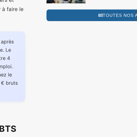
ers et
à faire le
TOUTES NOS 
 après
e. Le
re 4
mploi.
nez le
 € bruts
 BTS