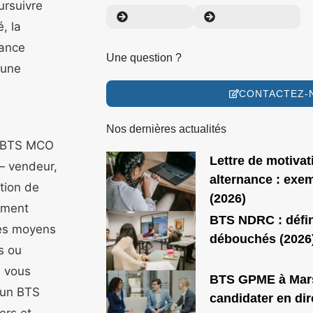
ursuivre
Actualités
Témoignages
, la
dance
Une question ?
 une
CONTACTEZ-
Nos dernières actualités
un BTS MCO
Lettre de motiva
— vendeur,
alternance : exe
ution de
(2026)
dement
BTS NDRC : défin
les moyens
débouchés (2026
s ou
e vous
BTS GPME à Marse
 un BTS
candidater en dir