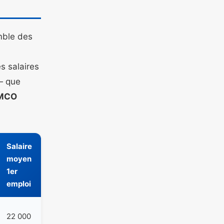
emble des
es salaires
— que
 MCO
Salaire
moyen
1er
emploi
22 000