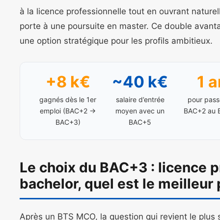
à la licence professionnelle tout en ouvrant nature
porte à une poursuite en master. Ce double avanta
une option stratégique pour les profils ambitieux.
+8 k€
~40 k€
1 a
gagnés dès le 1er
salaire d’entrée
pour pass
emploi (BAC+2 →
moyen avec un
BAC+2 au
BAC+3)
BAC+5
Le choix du BAC+3 : licence p
bachelor, quel est le meilleur 
Après un BTS MCO, la question qui revient le plus