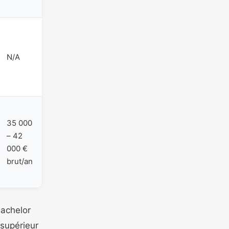
N/A
35 000
– 42
000 €
brut/an
bachelor
 supérieur