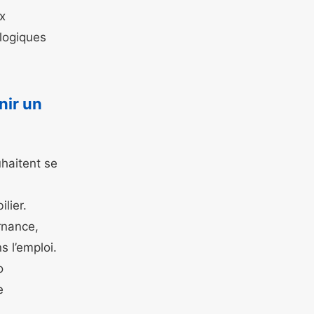
x
logiques
nir un
uhaitent se
lier.
rnance,
s l’emploi.
o
e