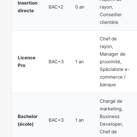
Insertion
BAC+2
0 an
rayon,
directe
Conseiller
clientèle
Chef de
rayon,
Manager de
Licence
BAC+3
1 an
proximité,
Pro
Spécialiste e-
commerce /
banque
Chargé de
marketing,
Bachelor
Business
BAC+3
1 an
(école)
Developer,
Chef de