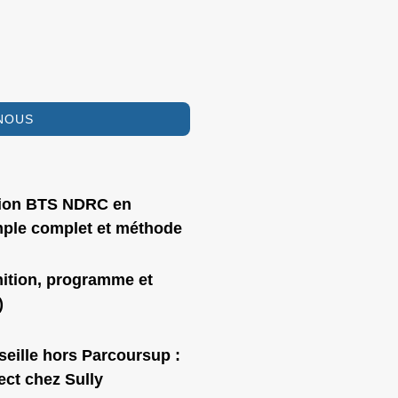
NOUS
tion BTS NDRC en
mple complet et méthode
ition, programme et
)
ille hors Parcoursup :
ect chez Sully