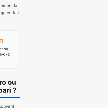
llement la
ge en fait
n
er du
 BAC+3
ro ou
pari ?
 souvent