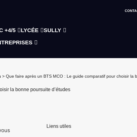
CONTA
C +4/5
LYCÉE
SULLY
NTREPRISES
s
>
Que faire après un BTS MCO : Le guide comparatif pour choisir la 
isir la bonne poursuite d’études
Liens utiles
vous