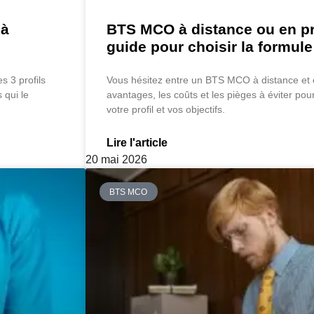
 à
BTS MCO à distance ou en pré
guide pour choisir la formule
s 3 profils
Vous hésitez entre un BTS MCO à distance et 
 qui le
avantages, les coûts et les pièges à éviter pour
votre profil et vos objectifs.
Lire l'article
20 mai 2026
BTS MCO