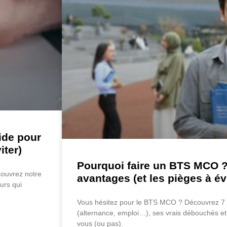
ide pour
iter)
Pourquoi faire un BTS MCO ?
couvrez notre
avantages (et les pièges à évi
urs qui
Vous hésitez pour le BTS MCO ? Découvrez 7 
(alternance, emploi…), ses vrais débouchés et s
vous (ou pas).